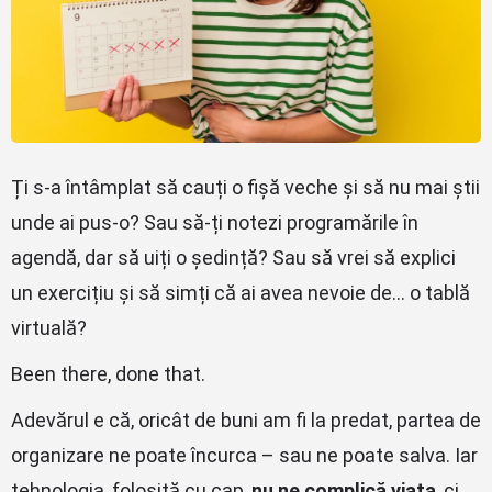
Ți s-a întâmplat să cauți o fișă veche și să nu mai știi
unde ai pus-o? Sau să-ți notezi programările în
agendă, dar să uiți o ședință? Sau să vrei să explici
un exercițiu și să simți că ai avea nevoie de… o tablă
virtuală?
Been there, done that.
Adevărul e că, oricât de buni am fi la predat, partea de
organizare ne poate încurca – sau ne poate salva. Iar
tehnologia, folosită cu cap,
nu ne complică viața
, ci