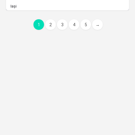
Iași
1
2
3
4
5
→