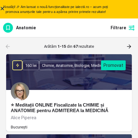
Noutăți! 🎉 Am lansat o nouă funcționalitate pe ialectii.ro – acum poți
promova anunțurile tale pentru a apărea printre primele rezultate!
Anatomie
Filtrare
Arătăm
1-15
din
67
rezultate
160 lei
Chimie, Anatomie, Biologie, Medicină
⭐ Meditații ONLINE Fiscalizate la CHIMIE și
ANATOMIE pentru ADMITEREA la MEDICINĂ
Alice Piperea
București