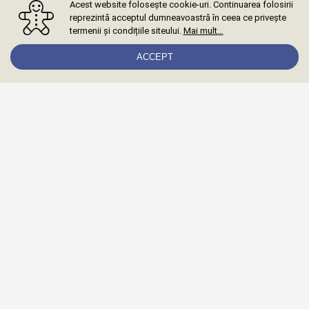
Acest website folosește cookie-uri. Continuarea folosirii
reprezintă acceptul dumneavoastră în ceea ce privește
termenii și condițiile siteului.
Mai mult…
ACCEPT
Abonează-te la newsletter
Mă abonez