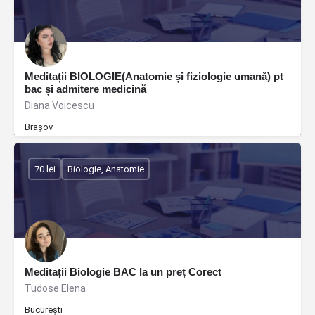
Meditații BIOLOGIE(Anatomie și fiziologie umană) pt
bac și admitere medicină
Diana Voicescu
Brașov
70 lei
Biologie, Anatomie
Meditații Biologie BAC la un preț Corect
Tudose Elena
București