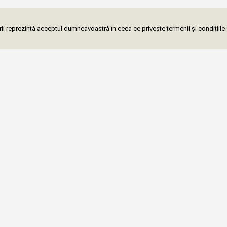
i reprezintă acceptul dumneavoastră în ceea ce privește termenii și condițiile 
ază-te la newsletter
Localități (319)
Meditații online →
Medita
Meditații București
Medita