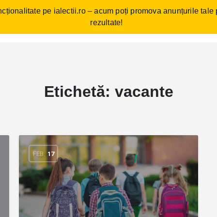
cționalitate pe ialectii.ro – acum poți promova anunțurile tale
ebări frecvente
Cum funcționează?
Comunitate/Blog
Con
rezultate!
Etichetă:
vacante
FEB.
17