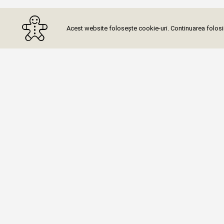
Acest website folosește cookie-uri. Continuarea folosiri
Abone
Categorii (65)
Meditații Matematică
Meditații Chimie
Meditații Limba română
Meditații Anatomie