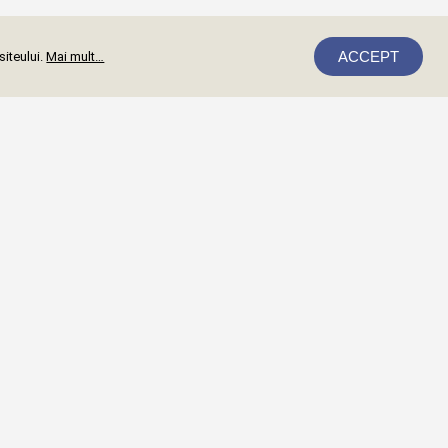
ACCEPT
siteului.
Mai mult…
Mă abonez
ții Oradea
ții Bacău