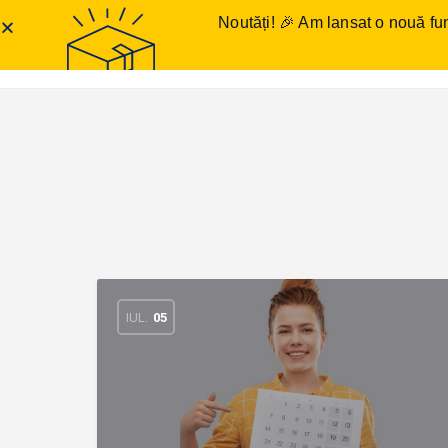
Noutăți! 🎉 Am lansat o nouă fun
Anunțuri meditații
Într
IUL.
05