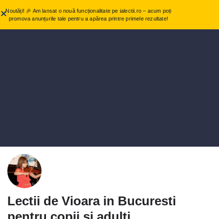
Noutăți! 🎉 Am lansat o nouă funcționalitate pe ialectii.ro – acum poți
promova anunțurile tale pentru a apărea printre primele rezultate!
Lectii de Vioara in Bucuresti
pentru copii si adulti