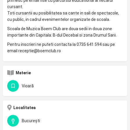
primesc pe email fise cu parcursul educational al fiecarui
cursant.
Toti cursantii au posibilitatea sa cante in sali de spectacole,
cu public, in cadrul evenimentelor organizate de scoala.
Scoala de Muzica Boem Club are doua sedii in doua zone
importante din Capitala: B-dul Decebal si zona Drumul Sarii.
Pentru inscrieri ne puteti contacta la 0735 641 594 sau pe
email receptie@boemclub.ro
Materie
Vioară
Localitatea
București