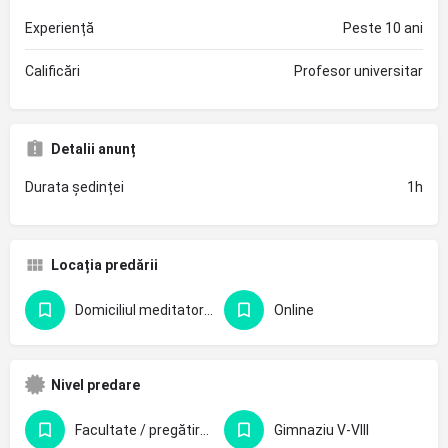
Experiență
Peste 10 ani
Calificări
Profesor universitar
Detalii anunț
Durata ședinței
1h
Locația predării
Domiciliul meditatorului
Online
Nivel predare
Facultate / pregătire profesională
Gimnaziu V-VIII