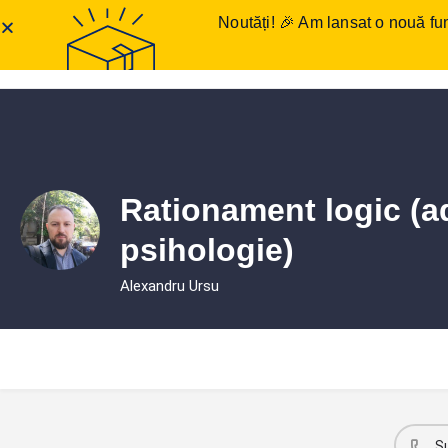
Noutăți! 🎉 Am lansat o nouă fun
Anunțuri meditații
Într
Rationament logic (a
psihologie)
Alexandru Ursu
S