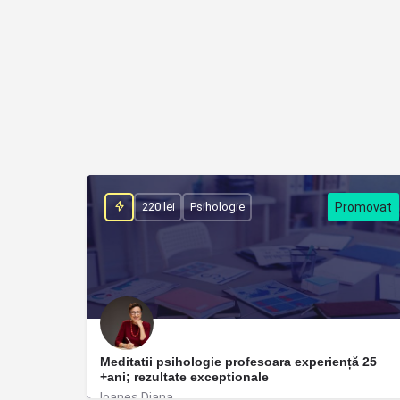
220 lei
Psihologie
Meditatii psihologie profesoara experiență 25
+ani; rezultate exceptionale
Ioaneș Diana