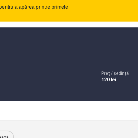
 pentru a apărea printre primele
tact
Autentificare
sau
Înregistrare
Adaugare anunt
Preț / ședință
120
lei
ează