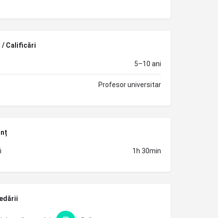
/ Calificări
5–10 ani
Profesor universitar
unț
i
1h 30min
edării