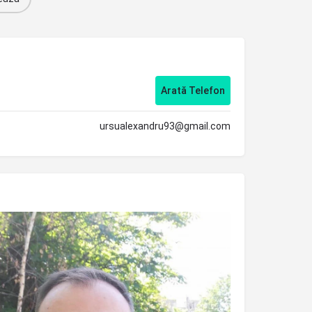
Arată Telefon
ursualexandru93@gmail.com