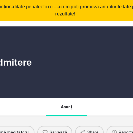
cționalitate pe ialectii.ro – acum poți promova anunțurile tale
ebări frecvente
Cum funcționează?
Comunitate/Blog
Con
rezultate!
dmitere
Anunț
ună meditatorul
Salvează
Share
Raport