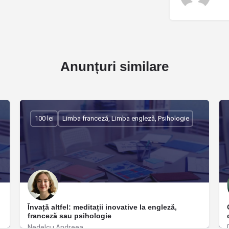
Anunțuri similare
100 lei
Limba franceză, Limba engleză, Psihologie
Învață altfel: meditații inovative la engleză,
franceză sau psihologie
Nedelcu Andreea