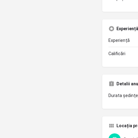
Experiență 
Experiență
Calificări
Detalii an
Durata ședințe
Locația pr