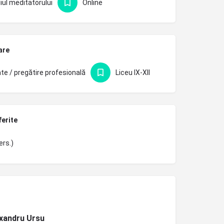
iul meditatorului
Online
are
te / pregătire profesională
Liceu IX-XII
ferite
ers.)
xandru Ursu