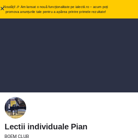
Noutăți! 🎉 Am lansat o nouă funcționalitate pe ialectii.ro – acum poți
promova anunțurile tale pentru a apărea printre primele rezultate!
Lectii individuale Pian
BOEM CLUB