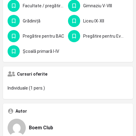
Facultate / pregătire profesională
Gimnaziu V-VIII
Grădiniță
Liceu IX-XII
Pregătire pentru BAC
Pregătire pentru Evaluarea Națională - clasa 8-a
Școală primară I-IV
Cursuri oferite
Individuale (1 pers.)
Autor
Boem Club