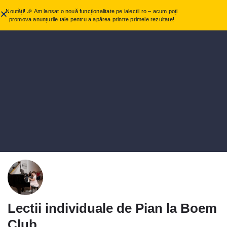
Noutăți! 🎉 Am lansat o nouă funcționalitate pe ialectii.ro – acum poți
promova anunțurile tale pentru a apărea printre primele rezultate!
Lectii individuale de Pian la Boem
Club