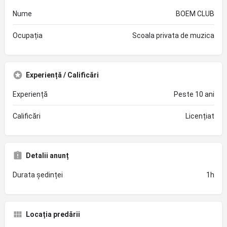
Nume
BOEM CLUB
Ocupația
Scoala privata de muzica
Experiență / Calificări
Experiență
Peste 10 ani
Calificări
Licențiat
Detalii anunț
Durata ședinței
1h
Locația predării