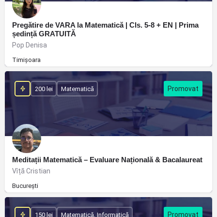
Pregătire de VARA la Matematică | Cls. 5-8 + EN | Prima
ședință GRATUITĂ
Pop Denisa
Timișoara
200 lei
Matematică
Meditații Matematică – Evaluare Națională & Bacalaureat
Vîță Cristian
București
150 lei
Matematică, Informatică