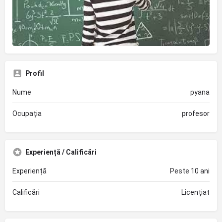
Profil
Nume
pyana
Ocupația
profesor
Experiență / Calificări
Experiență
Peste 10 ani
Calificări
Licențiat