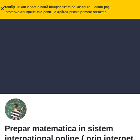
Noutăți! 🎉 Am lansat o nouă funcționalitate pe ialectii.ro – acum poți
promova anunțurile tale pentru a apărea printre primele rezultate!
Prepar matematica in sistem
international online ( prin internet