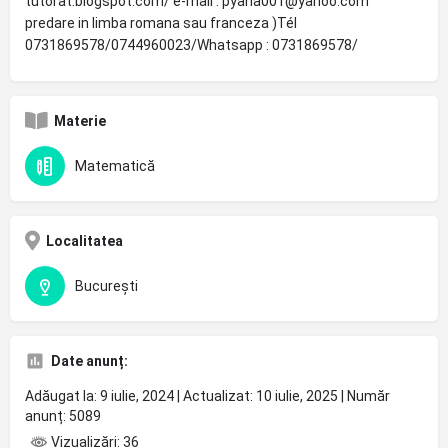
tutorat.blogspot.com/ e-mail : pyana001@yahoo.com
predare in limba romana sau franceza )Tél
0731869578/0744960023/Whatsapp : 0731869578/
Materie
Matematică
Localitatea
București
Date anunț:
Adăugat la: 9 iulie, 2024 | Actualizat: 10 iulie, 2025 | Număr
anunț: 5089
Vizualizări: 36