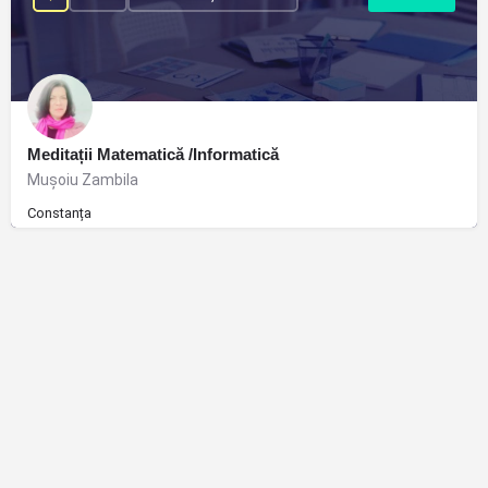
Meditații Matematică /Informatică
Muşoiu Zambila
Constanța