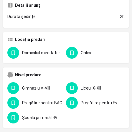
Detalii anunț
Durata ședinței
2h
Locația predării
Domiciliul meditatorului
Online
Nivel predare
Gimnaziu V-VIII
Liceu IX-XII
Pregătire pentru BAC
Pregătire pentru Evaluarea Națională - clasa 8-a
Școală primară I-IV