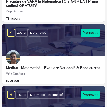
Pregătire de VARA la Matematică | Cls. 5-8 + EN | Prima
ședință GRATUITĂ
Pop Denisa
Timișoara
200 lei
Matematică
Meditații Matematică – Evaluare Națională & Bacalaureat
Vîță Cristian
București
150 lei
Matematică, Informatică