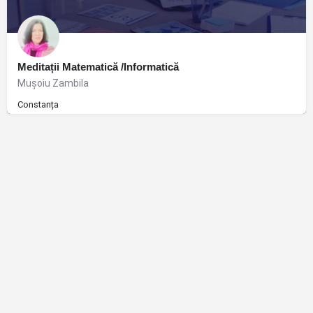
Meditații Matematică /Informatică
Muşoiu Zambila
Constanța