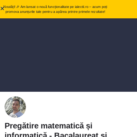
Noutăți! 🎉 Am lansat o nouă funcționalitate pe ialectii.ro – acum poți
promova anunțurile tale pentru a apărea printre primele rezultate!
Pregătire matematică și
informatică - Bacalaureat și