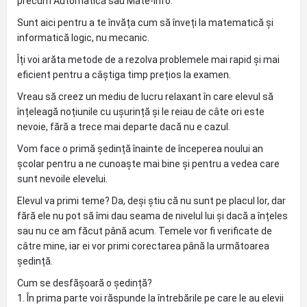
precum Automatică sau Mate-Info.
Sunt aici pentru a te învăța cum să înveți la matematică și
informatică logic, nu mecanic.
Îți voi arăta metode de a rezolva problemele mai rapid și mai
eficient pentru a câștiga timp prețios la examen.
Vreau să creez un mediu de lucru relaxant în care elevul să
înțeleagă noțiunile cu ușurință și le reiau de câte ori este
nevoie, fără a trece mai departe dacă nu e cazul.
Vom face o primă ședință înainte de începerea noului an
școlar pentru a ne cunoaște mai bine și pentru a vedea care
sunt nevoile elevelui.
Elevul va primi teme? Da, deși știu că nu sunt pe placul lor, dar
fără ele nu pot să îmi dau seama de nivelul lui și dacă a înțeles
sau nu ce am făcut până acum. Temele vor fi verificate de
câtre mine, iar ei vor primi corectarea până la următoarea
ședință.
Cum se desfășoară o ședință?
1. În prima parte voi răspunde la întrebările pe care le au elevii