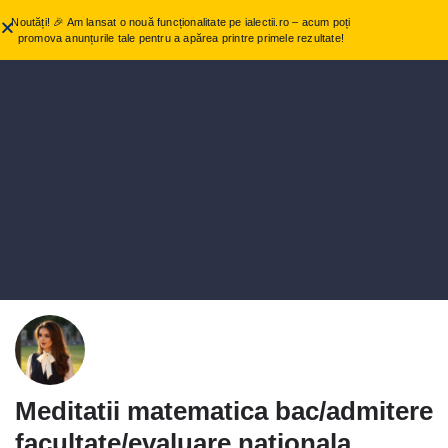
Noutăți! 🎉 Am lansat o nouă funcționalitate pe ialectii.ro – acum poți
promova anunțurile tale pentru a apărea printre primele rezultate!
Meditatii matematica bac/admitere
facultate/evaluare nationala