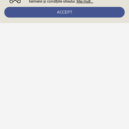
termenii și condițiile siteului.
Mai mult…
ACCEPT
Abonează-te la newsletter