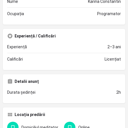
Nume
Karina Constantin
Ocupația
Programator
Experiență / Calificări
Experiență
2–3 ani
Calificări
Licențiat
Detalii anunț
Durata ședinței
2h
Locația predării
Domiciliul meditatorului
Online