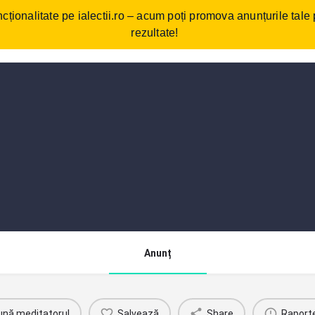
cționalitate pe ialectii.ro – acum poți promova anunțurile tale
ebări frecvente
Cum funcționează?
Comunitate/Blog
Con
rezultate!
Anunț
ună meditatorul
Salvează
Share
Raport