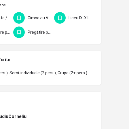
are
Facultate / pregătire profesională
Gimnaziu V-VIII
Liceu IX-XII
Pregătire pentru BAC
Pregătire pentru Evaluarea Națională - clasa 8-a
ferite
ers.), Semi-individuale (2 pers.), Grupe (2+ pers.)
udiuCorneliu