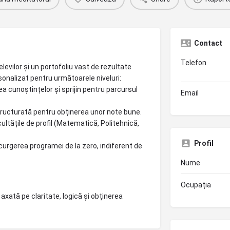
Contact
Telefon
levilor și un portofoliu vast de rezultate
sonalizat pentru următoarele niveluri:
rea cunoștințelor și sprijin pentru parcursul
Email
tructurată pentru obținerea unor note bune.
ltățile de profil (Matematică, Politehnică,
Profil
curgerea programei de la zero, indiferent de
Nume
Ocupația
xată pe claritate, logică și obținerea