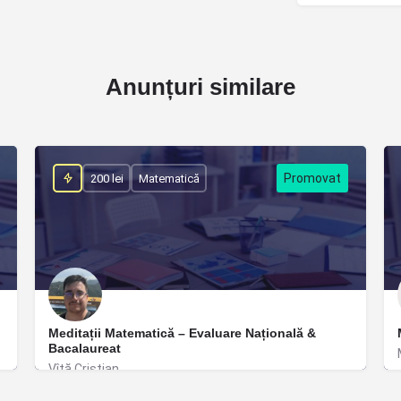
Anunțuri similare
200 lei
Matematică
Meditații Matematică – Evaluare Națională &
Bacalaureat
Vîță Cristian
București