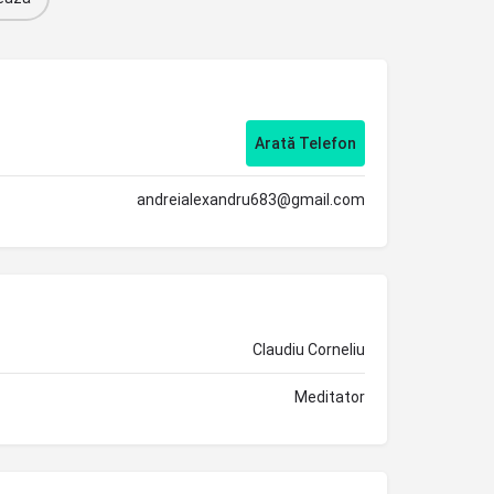
Arată Telefon
andreialexandru683@gmail.com
Claudiu Corneliu
Meditator