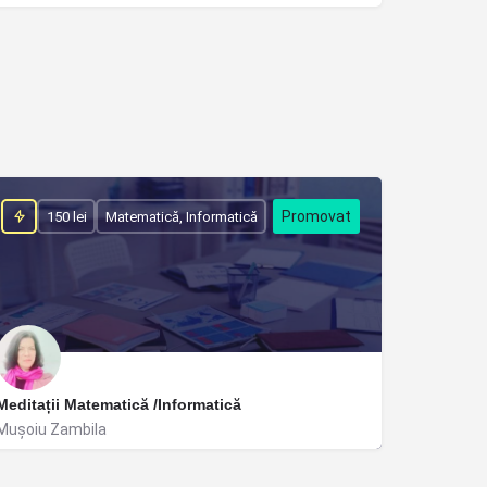
150 lei
Matematică, Informatică
Meditații Matematică /Informatică
Muşoiu Zambila
Constanța