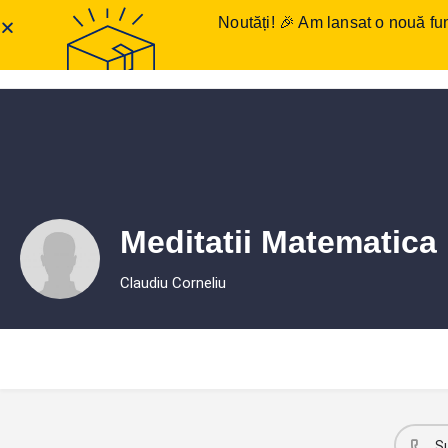
Noutăți! 🎉 Am lansat o nouă fun
Anunțuri meditații
Într
Meditatii Matematica
Claudiu Corneliu
S