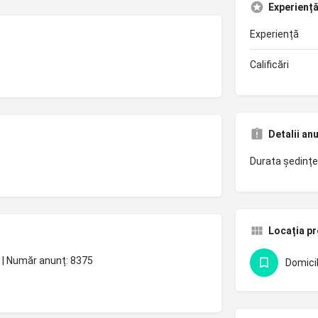
Experiență 
Experiență
Calificări
Detalii an
Durata ședințe
Locația pr
26 | Număr anunț: 8375
Domicil