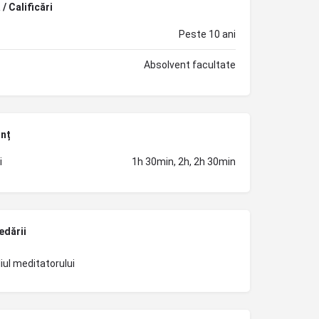
/ Calificări
Peste 10 ani
Absolvent facultate
unț
i
1h 30min, 2h, 2h 30min
edării
iul meditatorului