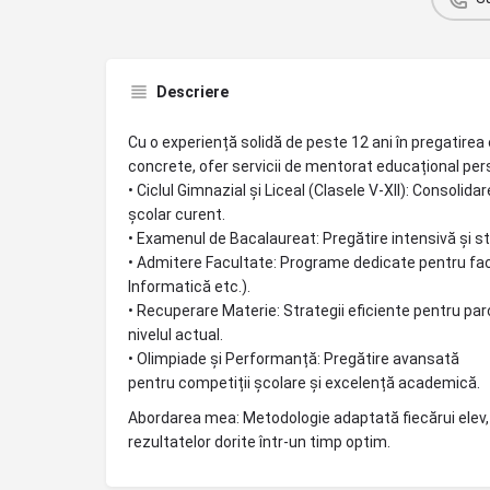
Descriere
Cu o experiență solidă de peste 12 ani în pregatirea e
concrete, ofer servicii de mentorat educațional per
• Ciclul Gimnazial și Liceal (Clasele V-XII): Consolida
școlar curent.
• Examenul de Bacalaureat: Pregătire intensivă și s
• Admitere Facultate: Programe dedicate pentru facu
Informatică etc.).
• Recuperare Materie: Strategii eficiente pentru par
nivelul actual.
• Olimpiade și Performanță: Pregătire avansată
pentru competiții școlare și excelență academică.
Abordarea mea: Metodologie adaptată fiecărui elev, a
rezultatelor dorite într-un timp optim.