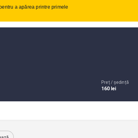
 pentru a apărea printre primele
tact
Autentificare
sau
Înregistrare
Adaugare anunt
Preț / ședință
160
lei
ează