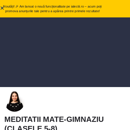
Noutăți! 🎉 Am lansat o nouă funcționalitate pe ialectii.ro – acum poți
promova anunțurile tale pentru a apărea printre primele rezultate!
MEDITATII MATE-GIMNAZIU
(CLASELE 5-8)