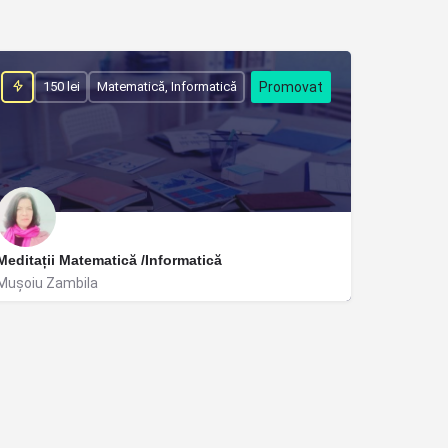
150 lei
Matematică, Informatică
Meditații Matematică /Informatică
Muşoiu Zambila
Constanța