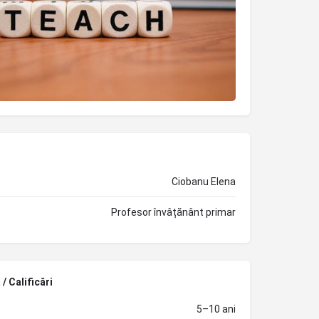
Ciobanu Elena
Profesor învâțănânt primar
/ Calificări
5–10 ani