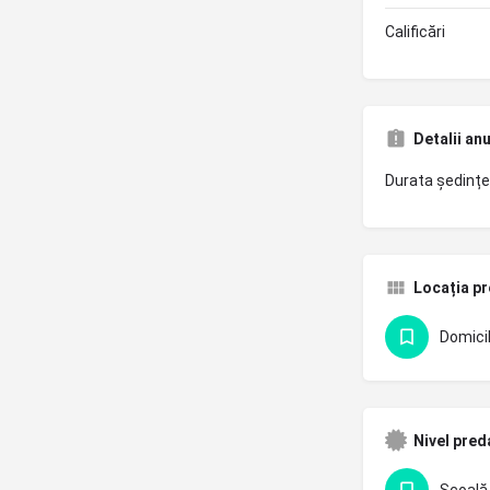
Calificări
Detalii an
Durata ședințe
Locația pr
Domicil
Nivel pred
Școală 