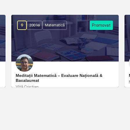
200 lei
Matematică
Meditații Matematică – Evaluare Națională &
Bacalaureat
Vîță Cristian
București