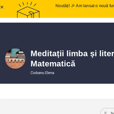
Noutăți! 🎉 Am lansat o nouă fun
Anunțuri meditații
Într
Meditații limba și lit
Matematică
Ciobanu Elena
S