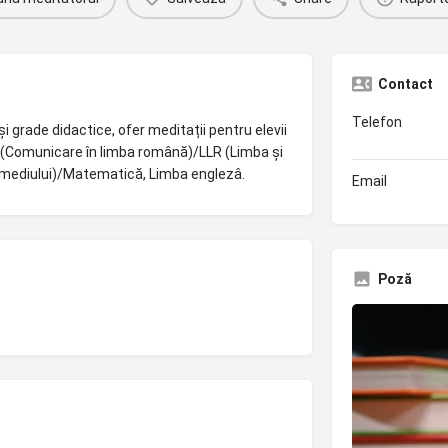
Contact
Telefon
 și grade didactice, ofer meditații pentru elevii
 CLR(Comunicare în limba română)/LLR (Limba și
 mediului)/Matematică, Limba englezâ.
Email
Poză