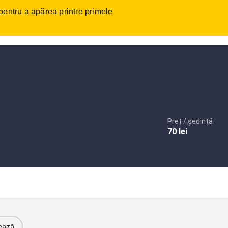
 pentru a apărea printre primele
tact
Autentificare
sau
Înregistrare
Adaugare anunt
Preț / ședință
70
lei
ează