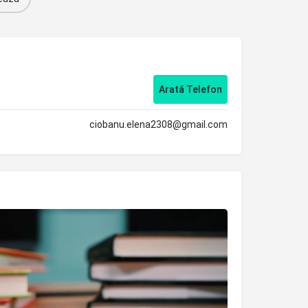
Arată Telefon
ciobanu.elena2308@gmail.com