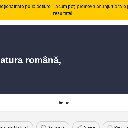
cționalitate pe ialectii.ro – acum poți promova anunțurile tale
ebări frecvente
Cum funcționează?
Comunitate/Blog
Con
rezultate!
eratura română,
Anunț
ună meditatorul
Salvează
Share
Raport