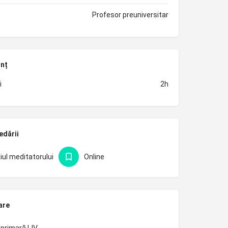
Profesor preuniversitar
unț
i
2h
edării
iul meditatorului
Online
are
primară I-IV