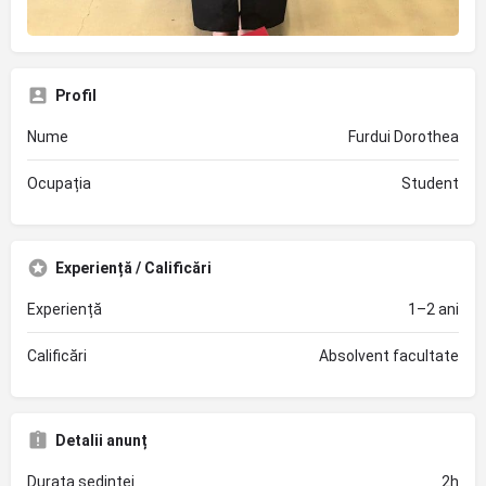
Profil
Nume
Furdui Dorothea
Ocupația
Student
Experiență / Calificări
Experiență
1–2 ani
Calificări
Absolvent facultate
Detalii anunț
Durata ședinței
2h