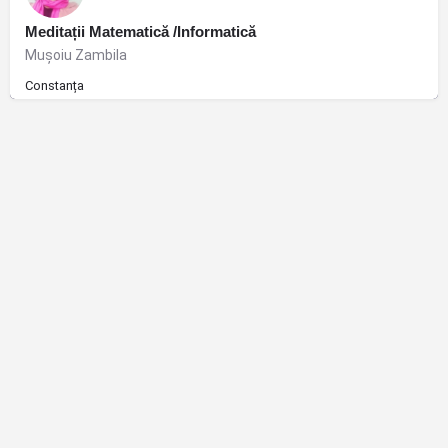
Meditații Matematică /Informatică
Muşoiu Zambila
Constanța