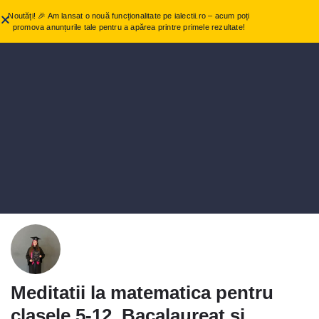
Noutăți! 🎉 Am lansat o nouă funcționalitate pe ialectii.ro – acum poți
promova anunțurile tale pentru a apărea printre primele rezultate!
Meditatii la matematica pentru
clasele 5-12, Bacalaureat și