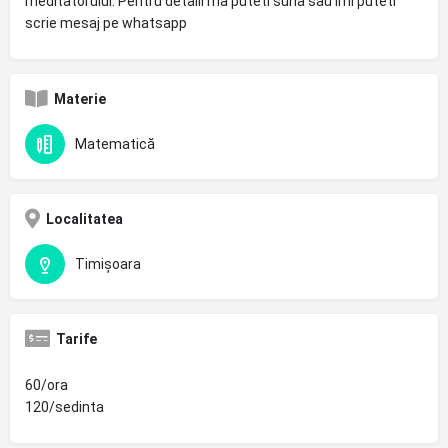
meditatorului. Pentru detalii ma puteti suna sau imi puteti
scrie mesaj pe whatsapp
Materie
Matematică
Localitatea
Timișoara
Tarife
60/ora
120/sedinta