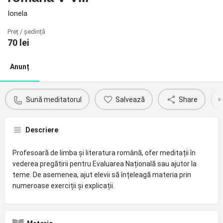
Ionela
Preț / ședință
70
lei
Anunț
Sună meditatorul
Salvează
Share
Descriere
Profesoară de limba și literatura română, ofer meditații în
vederea pregătirii pentru Evaluarea Națională sau ajutor la
teme. De asemenea, ajut elevii să înțeleagă materia prin
numeroase exerciții și explicații.