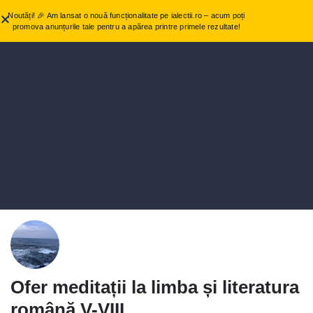
Noutăți! 🎉 Am lansat o nouă funcționalitate pe ialectii.ro – acum poți
promova anunțurile tale pentru a apărea printre primele rezultate!
Ofer meditații la limba și literatura
română V-VIII