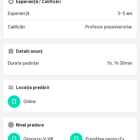
Experiență / Calificări
Experiență
3–5 ani
Calificări
Profesor preuniversitar
Detalii anunț
Durata ședinței
1h, 1h 30min
Locația predării
Online
Nivel predare
Gimnaziu V-VIII
Pregătire pentru Evaluarea Națională - clasa 8-a