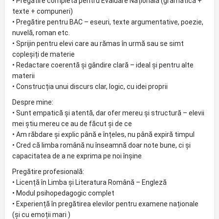
• Pregătire completă pentru Evaluare Națională (gramatică +
texte + compuneri)
• Pregătire pentru BAC – eseuri, texte argumentative, poezie,
nuvelă, roman etc.
• Sprijin pentru elevi care au rămas în urmă sau se simt
copleșiți de materie
• Redactare coerentă și gândire clară – ideal și pentru alte
materii
• Construcția unui discurs clar, logic, cu idei proprii
Despre mine:
• Sunt empatică și atentă, dar ofer mereu și structură – elevii
mei știu mereu ce au de făcut și de ce
• Am răbdare și explic până e înțeles, nu până expiră timpul
• Cred că limba română nu înseamnă doar note bune, ci și
capacitatea de a ne exprima pe noi înșine
Pregătire profesională:
• Licență în Limba și Literatura Română – Engleză
• Modul psihopedagogic complet
• Experiență în pregătirea elevilor pentru examene naționale
(și cu emoții mari )