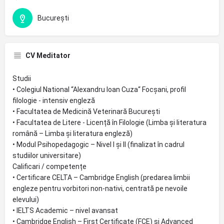
București
CV Meditator
Studii
• Colegiul National “Alexandru Ioan Cuza“ Focșani, profil
filologie - intensiv engleză
• Facultatea de Medicină Veterinară București
• Facultatea de Litere - Licență în Filologie (Limba și literatura
română – Limba și literatura engleză)
• Modul Psihopedagogic – Nivel I și II (finalizat în cadrul
studiilor universitare)
Calificari / competențe
• Certificare CELTA – Cambridge English (predarea limbii
engleze pentru vorbitori non-nativi, centrată pe nevoile
elevului)
• IELTS Academic – nivel avansat
• Cambridge English – First Certificate (FCE) și Advanced