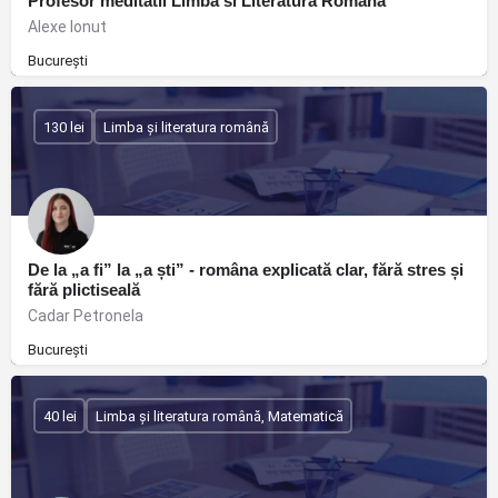
Profesor meditatii Limba si Literatura Romana
Alexe Ionut
București
130 lei
Limba și literatura română
De la „a fi” la „a ști” - româna explicată clar, fără stres și
fără plictiseală
Cadar Petronela
București
40 lei
Limba și literatura română, Matematică