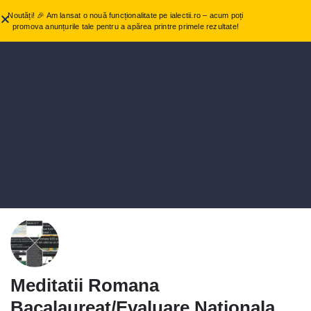
Noutăți! 🎉 Am lansat o nouă funcționalitate pe ialectii.ro – acum poți
promova anunțurile tale pentru a apărea printre primele rezultate!
Meditatii Romana
Bacalaureat/Evaluare Nationala