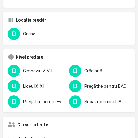
Locația predării
Online
Nivel predare
Gimnaziu V-VIII
Grădiniță
Liceu IX-XII
Pregătire pentru BAC
Pregătire pentru Evaluarea Națională - clasa 8-a
Școală primară I-IV
Cursuri oferite