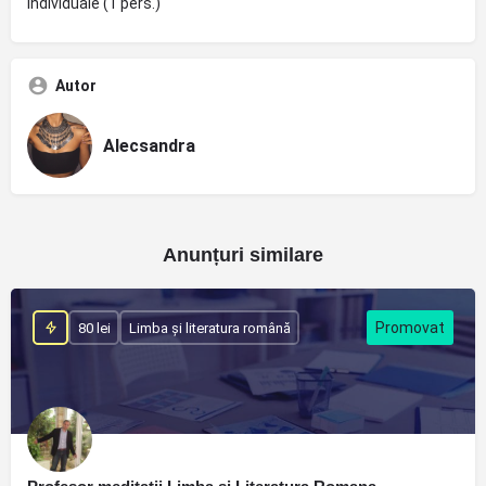
Individuale (1 pers.)
Autor
Alecsandra
Anunțuri similare
80 lei
Limba și literatura română