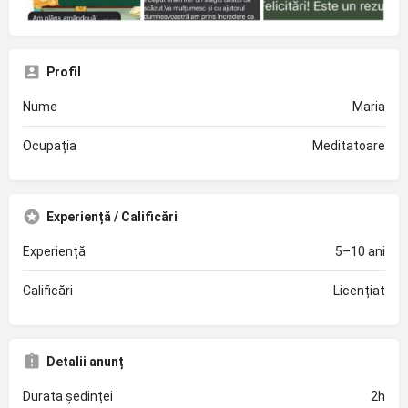
Profil
Nume
Maria
Ocupația
Meditatoare
Experiență / Calificări
Experiență
5–10 ani
Calificări
Licențiat
Detalii anunț
Durata ședinței
2h