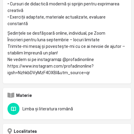
• Cursuri de didactică modernă și sprijin pentru exprimarea
creativă
• Exerciții adaptate, materiale actualizate, evaluare
constantă
Ședințele se desfășoară online, individual, pe Zoom
Înscrieri pentru luna septembrie – locuri limitate
Trimite-mi mesaj și povestește-mi cu ce ai nevoie de ajutor –
stabilim împreună un plan!
Ne vedem si pe instagram📖 @profadinonline
https://www.instagram.com/profadinonline?
igsh=NzhkbDVyMzF4OXBl&utm_source=qr
Materie
Limba și literatura română
Localitatea