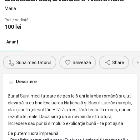
Maria
Preț / ședință
100
lei
Anunț
Sună meditatorul
Salvează
Share
Descriere
Buna! Sunt meditatoare de peste 6 ani la limba română și ajut
elevii să ia cu brio Evaluarea Națională și Bacul. Lucrăm simplu,
clar și pe înțelesul tău – fără stres, fără teorie în exces, dar cu
rezultate reale. Dacă simți că ai nevoie de structură,
încredere sau pur și simplu o explicație bună - te pot ajuta.
Ce putem lucra împreună: