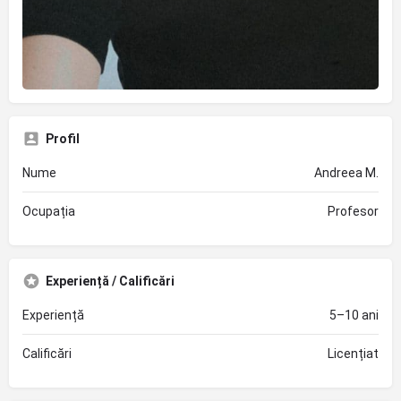
Profil
Nume
Andreea M.
Ocupația
Profesor
Experiență / Calificări
Experiență
5–10 ani
Calificări
Licențiat