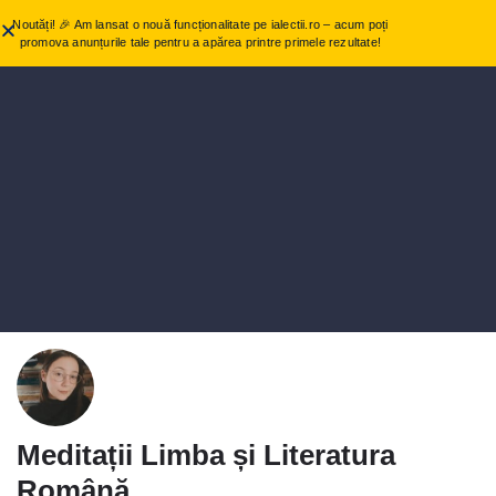
Noutăți! 🎉 Am lansat o nouă funcționalitate pe ialectii.ro – acum poți
promova anunțurile tale pentru a apărea printre primele rezultate!
Meditații Limba și Literatura
Română