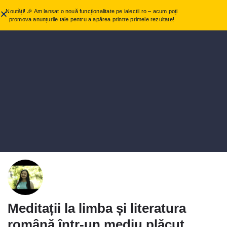
Noutăți! 🎉 Am lansat o nouă funcționalitate pe ialectii.ro – acum poți
promova anunțurile tale pentru a apărea printre primele rezultate!
Meditații la limba și literatura
română într-un mediu plăcut.