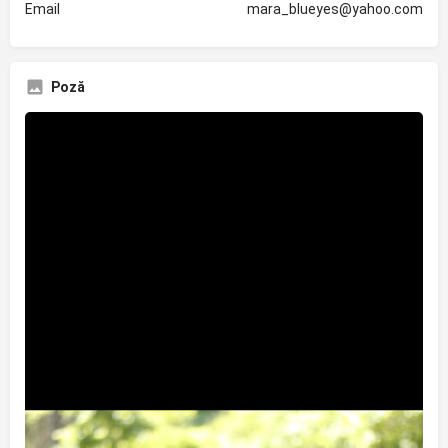
Email
mara_blueyes@yahoo.com
Poză