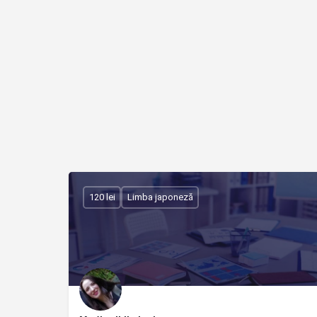
120 lei
Limba japoneză