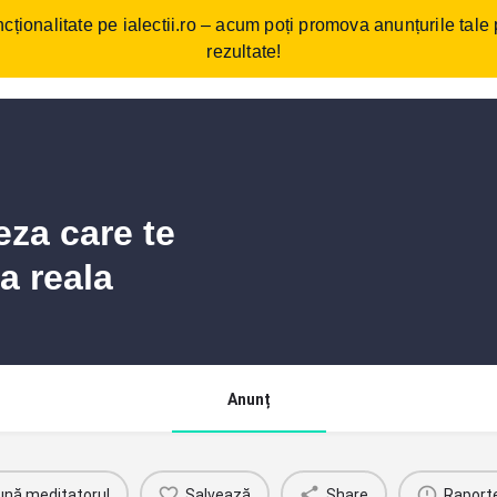
cționalitate pe ialectii.ro – acum poți promova anunțurile tale
ebări frecvente
Cum funcționează?
Comunitate/Blog
Con
rezultate!
eza care te
a reala
Anunț
ună meditatorul
Salvează
Share
Raport