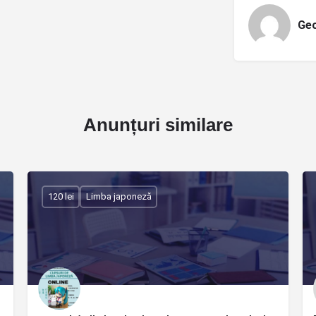
Geo
Anunțuri similare
120 lei
Limba japoneză