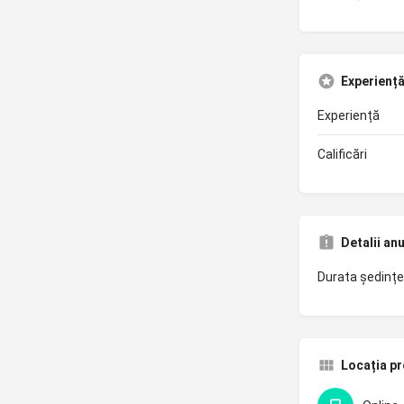
Experiență 
Experiență
Calificări
Detalii an
Durata ședințe
Locația pr