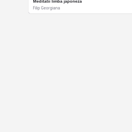
Meditatii limba japoneza
Filip Georgiana
București