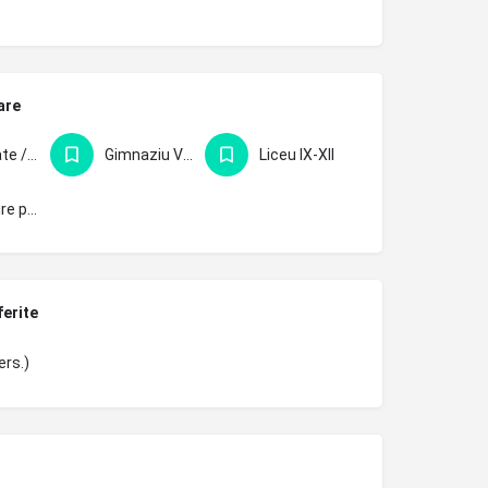
are
Facultate / pregătire profesională
Gimnaziu V-VIII
Liceu IX-XII
Pregătire pentru BAC
ferite
ers.)