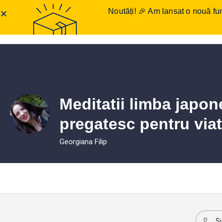
Noutăți! 🎉 Am lansat o nouă fun
Anunțuri meditații
Într
Meditatii limba japon
pregatesc pentru viat
Georgiana Filip
S