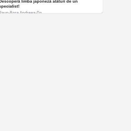
Descoperă limba japoneză alături de un
specialist!
Paun-Bora Andreea-Do
Cluj-Napoca