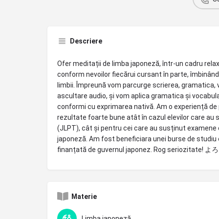
Descriere
Ofer meditații de limba japoneză, într-un cadru rela
conform nevoilor fiecărui cursant în parte, îmbinând
limbii. Împreună vom parcurge scrierea, gramatica,
ascultare audio, și vom aplica gramatica și vocabular
conformi cu exprimarea nativă. Am o experiență de p
rezultate foarte bune atât în cazul elevilor care a
(JLPT), cât și pentru cei care au susținut examene d
japoneză. Am fost beneficiara unei burse de studiu
finanțată de guvernul japonez. Rog seriozitate!
Materie
Limba japoneză