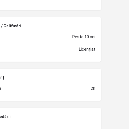
/ Calificări
Peste 10 ani
Licențiat
unț
i
2h
edării