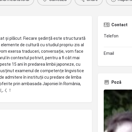
Contact
Telefon
xat și plăcut. Fiecare ședință este structurată
 elemente de cultură cu studiul propriu-zis al
 vom exersa traduceri, conversație, vom face
Email
ul în contextul potrivit, pentru a fi cât mai
este 15 ani în predarea limbii japoneze, cu
u susținut examenul de competențe lingvistice
e admitere în instituții cu predare de limba
Poză
 oferite prin ambasada Japoniei în România,
 よろしく！