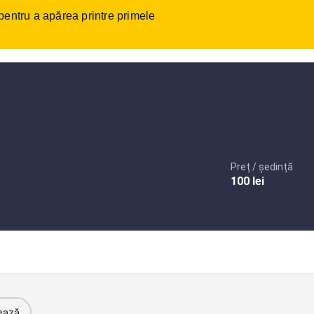
 pentru a apărea printre primele
tact
Autentificare
sau
Înregistrare
Adaugare anunt
Preț / ședință
100
lei
ează