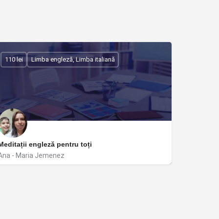
110 lei
Limba engleză, Limba italiană
Meditații engleză pentru toți
Ana - Maria Jemenez
Popești-Leordeni