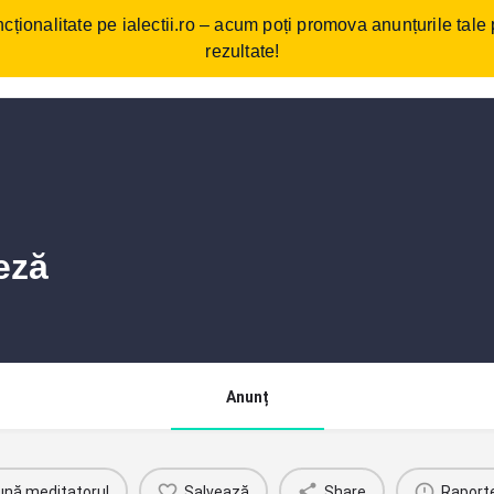
cționalitate pe ialectii.ro – acum poți promova anunțurile tale
ebări frecvente
Cum funcționează?
Comunitate/Blog
Con
rezultate!
eză
Anunț
ună meditatorul
Salvează
Share
Raport