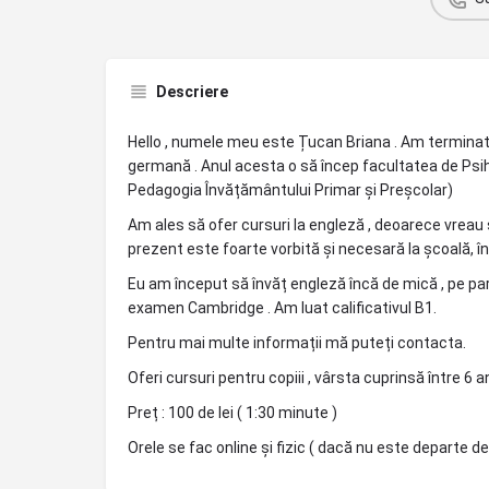
Descriere
Hello , numele meu este Țucan Briana . Am terminat an 
germană . Anul acesta o să încep facultatea de Psihol
Pedagogia Învățământului Primar și Preșcolar)
Am ales să ofer cursuri la engleză , deoarece vreau să
prezent este foarte vorbită și necesară la școală, în
Eu am început să învăț engleză încă de mică , pe par
examen Cambridge . Am luat calificativul B1.
Pentru mai multe informații mă puteți contacta.
Oferi cursuri pentru copiii , vârsta cuprinsă între 6 ani
Preț : 100 de lei ( 1:30 minute )
Orele se fac online și fizic ( dacă nu este departe de