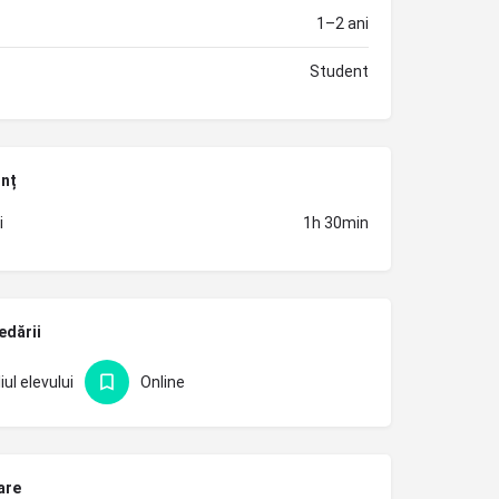
1–2 ani
Student
unț
i
1h 30min
edării
iul elevului
Online
are