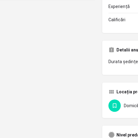
Experiență
Calificări
Detalii an
Durata ședințe
Locația pr
Domicil
Nivel pred