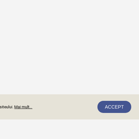
ACCEPT
siteului.
Mai mult…