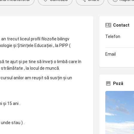
Contact
Telefon
trecut liceul profil filozofie bilingv
ogie și Științele Educației , la PIPP (
Email
 te ajut și pe tine să înveți o limbă care în
 străinătate , la locul de muncă.
cursul anilor am reușit să susțin și un
Poză
 și 15 ani .
 unde stau ) .