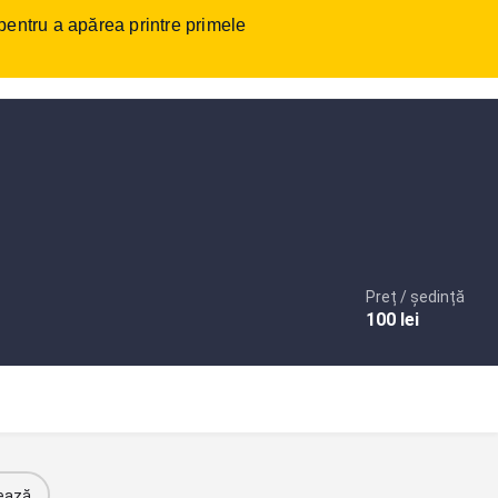
 pentru a apărea printre primele
tact
Autentificare
sau
Înregistrare
Adaugare anunt
Preț / ședință
100
lei
ează