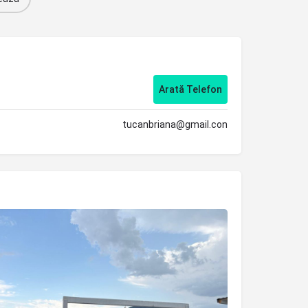
Arată Telefon
tucanbriana@gmail.con