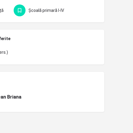
ță
Școală primară I-IV
ferite
ers.)
an Briana