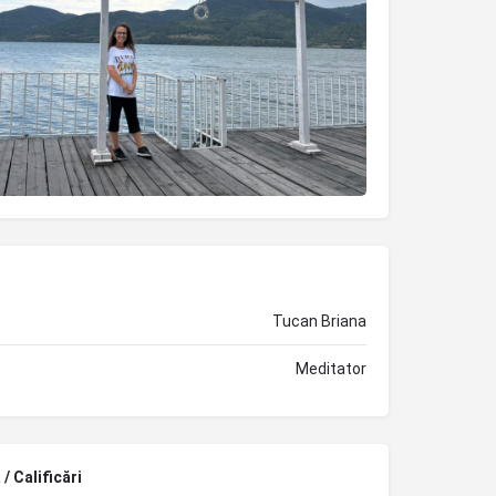
Tucan Briana
Meditator
/ Calificări