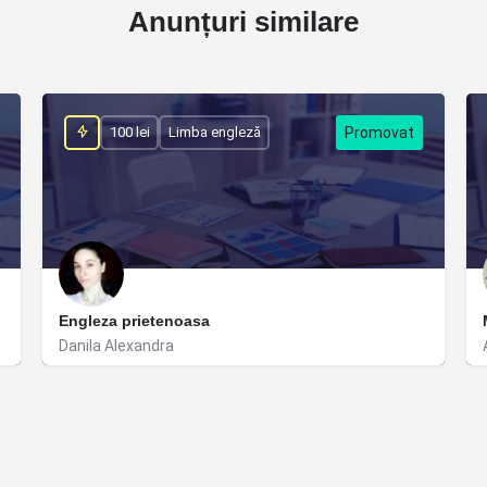
Anunțuri similare
100 lei
Limba engleză
Engleza prietenoasa
Danila Alexandra
Timișoara