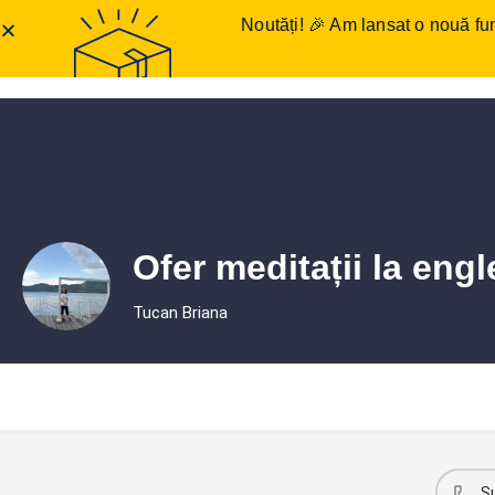
Noutăți! 🎉 Am lansat o nouă fun
Anunțuri meditații
Într
Ofer meditații la engl
Tucan Briana
S