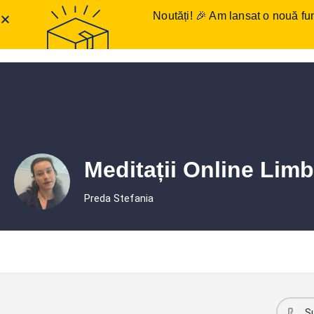
Noutăți! 🎉 Am lansat o nouă fun
Anunțuri meditații
Într
Meditații Online Lim
Preda Stefania
S