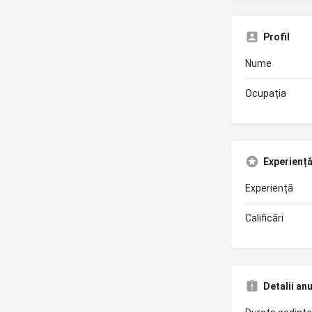
Profil
Nume
Ocupația
Experiență 
Experiență
Calificări
Detalii an