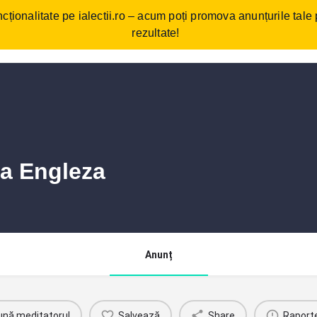
cționalitate pe ialectii.ro – acum poți promova anunțurile tale
ebări frecvente
Cum funcționează?
Comunitate/Blog
Con
rezultate!
ba Engleza
Anunț
ună meditatorul
Salvează
Share
Raport