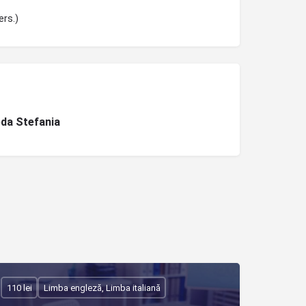
ers.)
da Stefania
110 lei
Limba engleză, Limba italiană