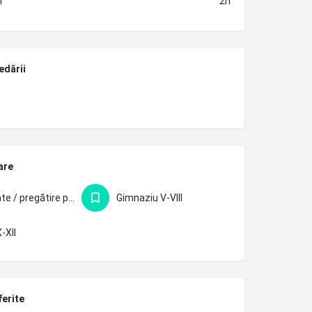
i
2h
edării
are
Facultate / pregătire profesională
Gimnaziu V-VIII
-XII
ferite