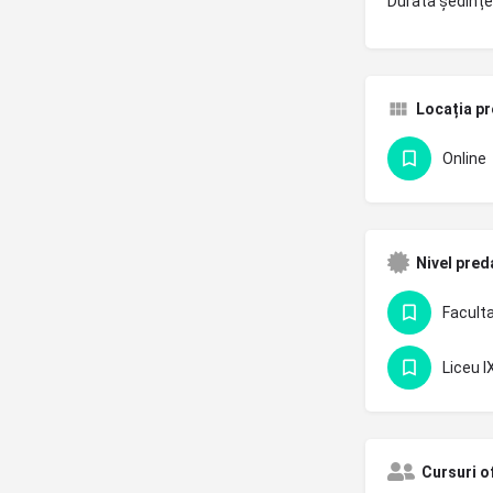
Durata ședințe
Locația pr
Online
Nivel pred
Liceu IX
Cursuri o