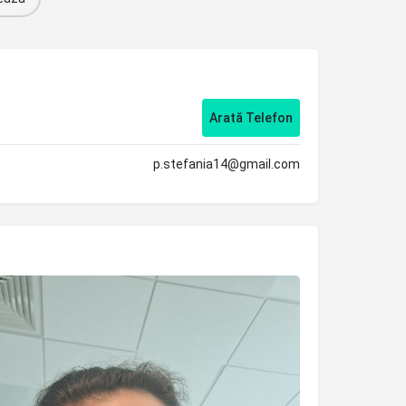
Arată Telefon
p.stefania14@gmail.com