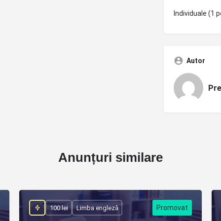
Individuale (1 p
Autor
Pre
Anunțuri similare
100 lei
Limba engleză