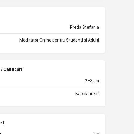
Preda Stefania
Meditator Online pentru Studenți și Adulți
/ Calificări
2–3 ani
Bacalaureat
unț