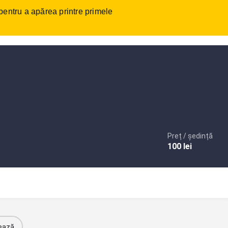
 pentru a apărea printre primele
tact
Autentificare
sau
Înregistrare
Adaugare anunt
Preț / ședință
100
lei
ează