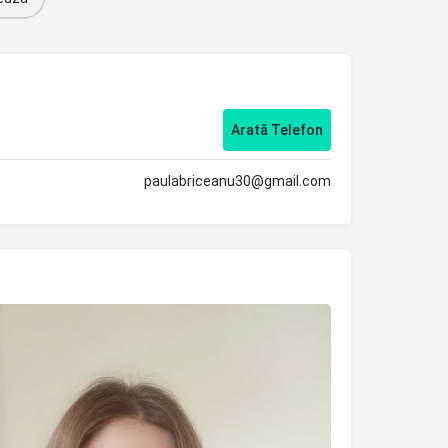
Arată Telefon
paulabriceanu30@gmail.com