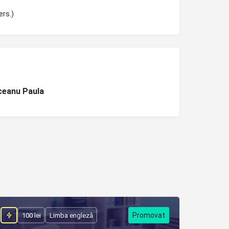
ers.)
ceanu Paula
100 lei
Limba engleză