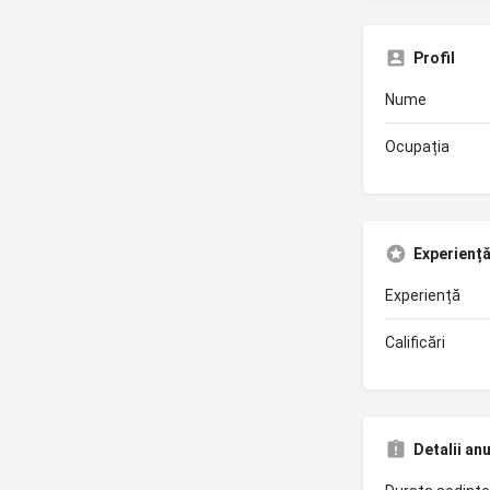
Profil
Nume
Ocupația
Experiență 
Experiență
Calificări
Detalii an