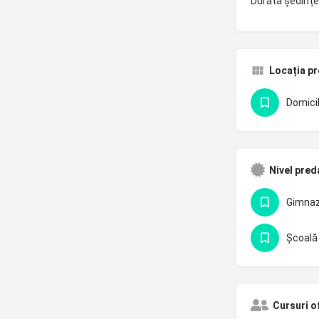
Durata ședințe
Locația pr
Domicil
Nivel pred
Gimnazi
Școală 
Cursuri o