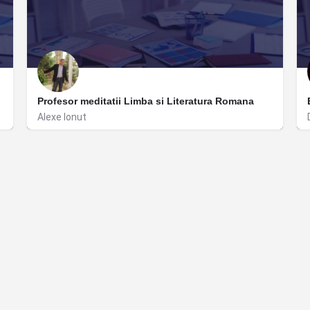
Profesor meditatii Limba si Literatura Romana
Alexe Ionut
București