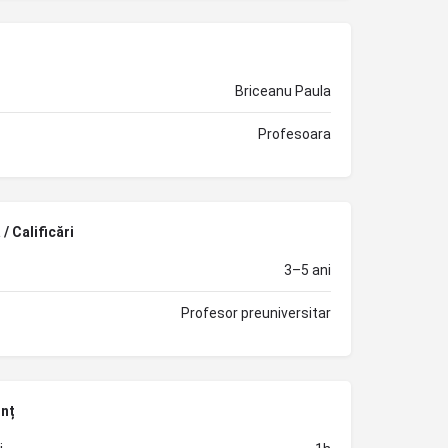
Briceanu Paula
Profesoara
/ Calificări
3–5 ani
Profesor preuniversitar
unț