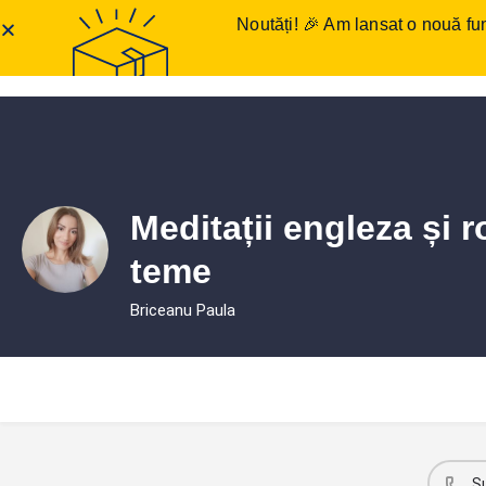
Noutăți! 🎉 Am lansat o nouă fun
Anunțuri meditații
Într
Meditații engleza și 
teme
Briceanu Paula
S