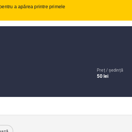
 pentru a apărea printre primele
tact
Autentificare
sau
Înregistrare
Adaugare anunt
Preț / ședință
50
lei
ează