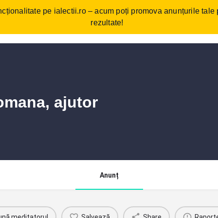
cționalitate pe ialectii.ro – acum poți promova anunțurile tale
ebări frecvente
Cum funcționează?
Comunitate/Blog
Con
rezultate!
romana, ajutor
Anunț
ună meditatorul
Salvează
Share
Raport