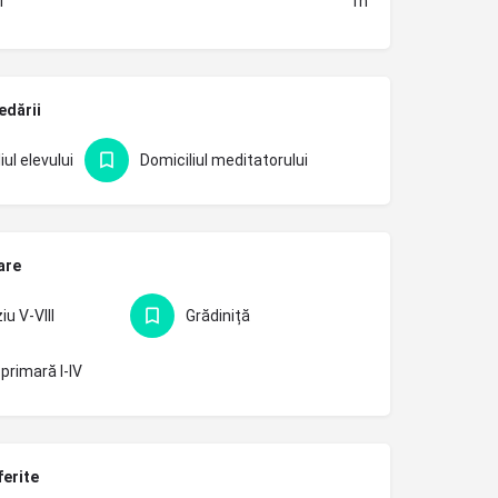
i
1h
edării
iul elevului
Domiciliul meditatorului
are
u V-VIII
Grădiniță
primară I-IV
ferite