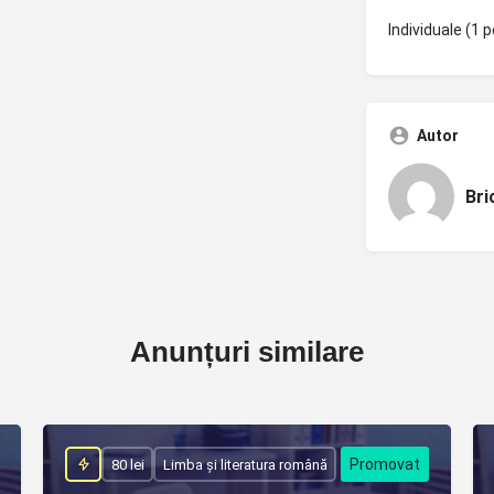
Individuale (1 p
Autor
Bri
Anunțuri similare
80 lei
Limba și literatura română