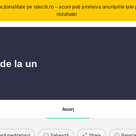
cționalitate pe ialectii.ro – acum poți promova anunțurile tale
ebări frecvente
Cum funcționează?
Comunitate/Blog
Con
rezultate!
 de la un
Anunț
ună meditatorul
Salvează
Share
Raport