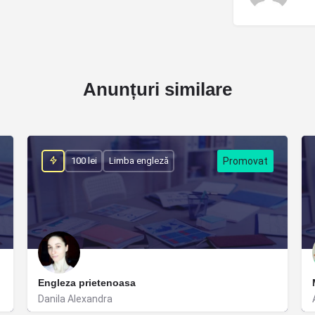
Anunțuri similare
100 lei
Limba engleză
Engleza prietenoasa
Danila Alexandra