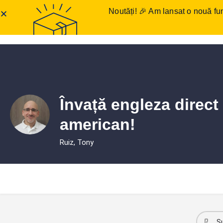
Noutăți! 🎉 Am lansat o nouă fun
Anunțuri meditații
Într
Învață engleza direct
american!
Ruiz, Tony
S