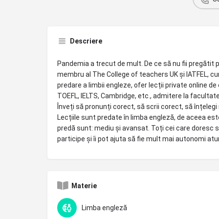
Descriere
Pandemia a trecut de mult. De ce să nu fii pregătit 
membru al The College of teachers UK și IATFEL, cun
predare a limbii engleze, ofer lecții private online de
TOEFL, IELTS, Cambridge, etc., admitere la facultate
Înveți să pronunți corect, să scrii corect, să înțeleg
Lecțiile sunt predate în limba engleză, de aceea este
predă sunt: ​​mediu și avansat. Toți cei care doresc 
participe și îi pot ajuta să fie mult mai autonomi a
Materie
Limba engleză