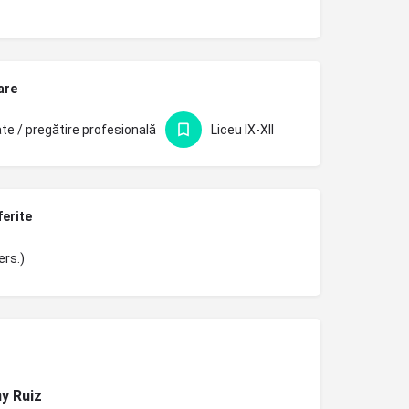
are
te / pregătire profesională
Liceu IX-XII
ferite
ers.)
y Ruiz