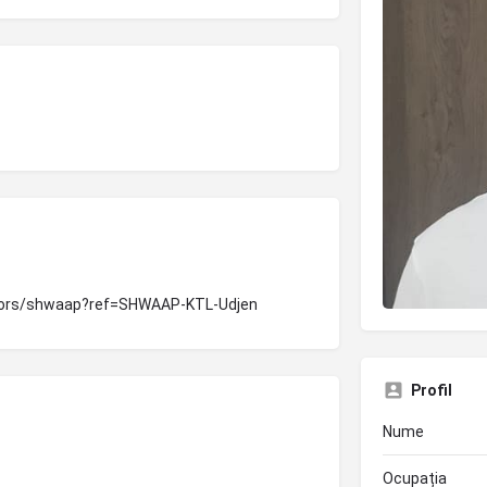
/tutors/shwaap?ref=SHWAAP-KTL-Udjen
Profil
Nume
Ocupația