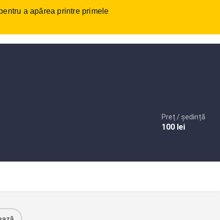
 pentru a apărea printre primele
tact
Autentificare
sau
Înregistrare
Adaugare anunt
Preț / ședință
100
lei
ează