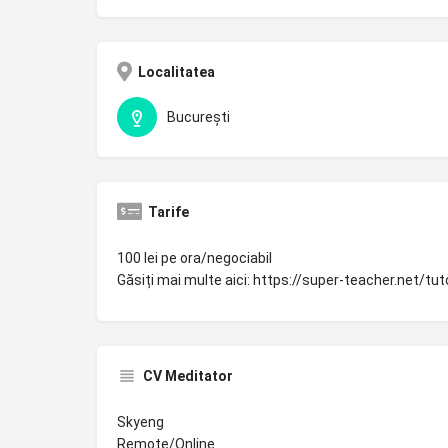
Localitatea
București
Tarife
100 lei pe ora/negociabil
Găsiți mai multe aici: https://super-teacher.net
CV Meditator
Skyeng
Remote/Online