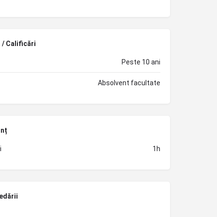
/ Calificări
Peste 10 ani
Absolvent facultate
unț
i
1h
edării