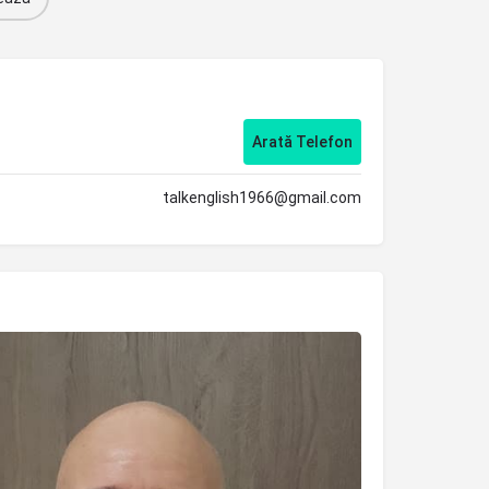
Arată Telefon
talkenglish1966@gmail.com