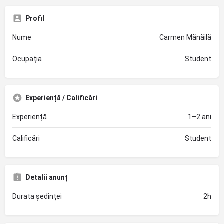
Profil
Nume
Carmen Mănăilă
Ocupația
Student
Experiență / Calificări
Experiență
1–2 ani
Calificări
Student
Detalii anunț
Durata ședinței
2h