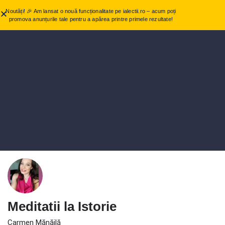
Noutăți! 🎉 Am lansat o nouă funcționalitate pe ialectii.ro – acum poți
promova anunțurile tale pentru a apărea printre primele rezultate!
Meditatii la Istorie
Carmen Mănăilă