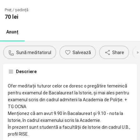
Preț / ședință
70
lei
Anunț
Sună meditatorul
Salvează
Share
Descriere
Ofer meditații tuturor celor ce doresc o pregătire temeinică
pentru examenul de Bacalaureat la Istorie, și mai ales pentru
examenul scris din cadrul admiterii la Academia de Poliție. +
TG OCNA
Menționez că am avut 9.90 în Bacalaureat și 9.10 - nota la
Istorie, în cadrul examenului scris la Academie.
În prezent sunt studentă a facultății de Istorie din cadrul U.B.,
profil RISE.