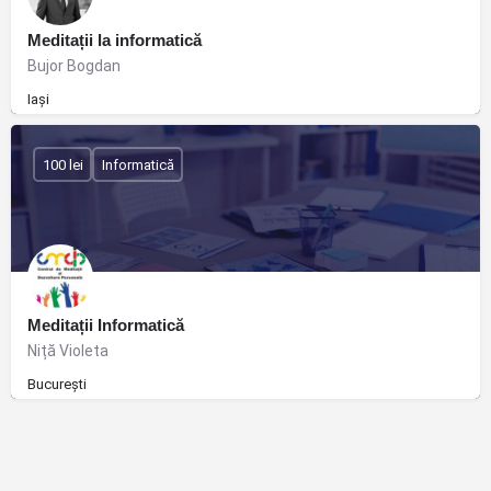
Meditații la informatică
Bujor Bogdan
Iași
100 lei
Informatică
Meditații Informatică
Niță Violeta
București