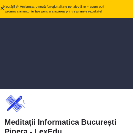
Noutăți! 🎉 Am lansat o nouă funcționalitate pe ialectii.ro – acum poți
promova anunțurile tale pentru a apărea printre primele rezultate!
Meditații Informatica București
Pipera - LexEdu