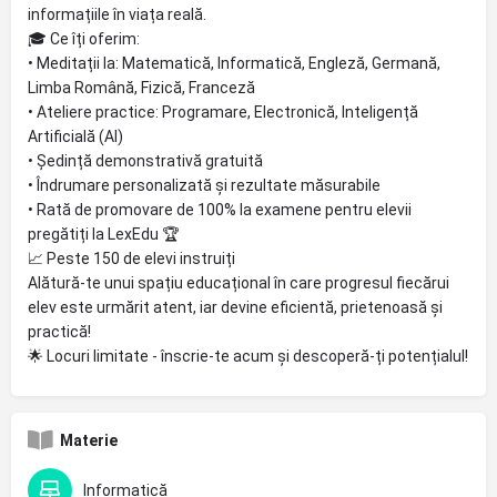
informațiile în viața reală.
🎓 Ce îți oferim:
•⁠ ⁠Meditații la: Matematică, Informatică, Engleză, Germană,
Limba Română, Fizică, Franceză
•⁠ ⁠Ateliere practice: Programare, Electronică, Inteligență
Artificială (AI)
•⁠ ⁠Ședință demonstrativă gratuită
•⁠ ⁠Îndrumare personalizată și rezultate măsurabile
• Rată de promovare de 100% la examene pentru elevii
pregătiți la LexEdu 🏆
📈 Peste 150 de elevi instruiți
Alătură-te unui spațiu educațional în care progresul fiecărui
elev este urmărit atent, iar devine eficientă, prietenoasă și
practică!
🌟 Locuri limitate - înscrie-te acum și descoperă-ți potențialul!
Materie
Informatică