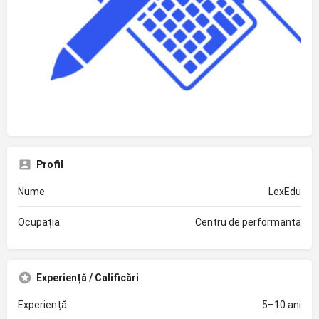
Profil
Nume
LexEdu
Ocupația
Centru de performanta
Experiență / Calificări
Experiență
5–10 ani