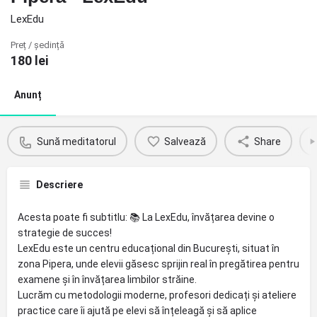
LexEdu
Preț / ședință
180
lei
Anunț
Sună meditatorul
Salvează
Share
Descriere
Acesta poate fi subtitlu: 📚 La LexEdu, învățarea devine o
strategie de succes!
LexEdu este un centru educațional din București, situat în
zona Pipera, unde elevii găsesc sprijin real în pregătirea pentru
examene și în învățarea limbilor străine.
Lucrăm cu metodologii moderne, profesori dedicați și ateliere
practice care îi ajută pe elevi să înțeleagă și să aplice