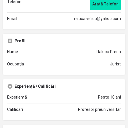
Telefon
Arată Telefon
Email
raluca.velicu@yahoo.com
Profil
Nume
Raluca Preda
Ocupația
Jurist
Experiență / Calificări
Experiență
Peste 10 ani
Calificări
Profesor preuniversitar