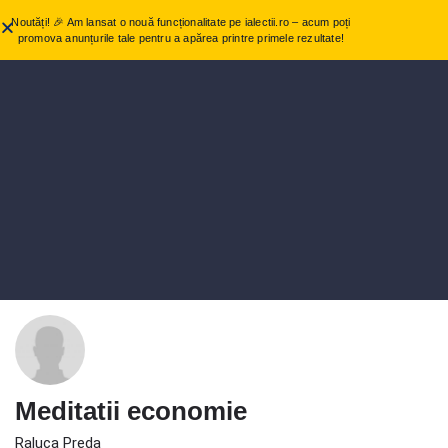
Noutăți! 🎉 Am lansat o nouă funcționalitate pe ialectii.ro – acum poți
promova anunțurile tale pentru a apărea printre primele rezultate!
Meditatii economie
Raluca Preda