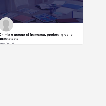
Chimia e usoara si frumoasa, predatul greoi o
inrautateste
Ana Pavel
București