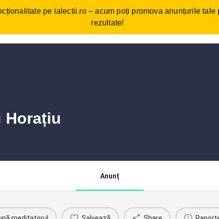
cționalitate pe ialectii.ro – acum poți promova anunțurile tale
ebări frecvente
Cum funcționează?
Comunitate/Blog
Con
rezultate!
u Horațiu
Anunț
ună meditatorul
Salvează
Share
Raport