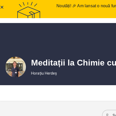
Noutăți! 🎉 Am lansat o nouă fun
Anunțuri meditații
Într
Meditații la Chimie c
Horațiu Herdeș
S