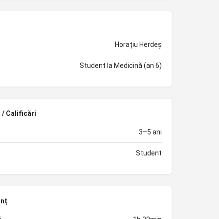
Horațiu Herdeș
Student la Medicină (an 6)
/ Calificări
3–5 ani
Student
unț