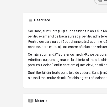
Descriere
Salutare, sunt Horațiu și sunt student în anul 5 la Me
pentru examenul de bacalaureat și pentru admiterea 
Pentru cei care nu au făcut chimie până acum, o lu
concise, care m-au ajutat enorm să elucidez misteru
Ce mă recomandă? Bursier cu medii>9,5 pe parcursul 
Admitere cu punctaj maxim la chimie, olimpic la chi
parcursul celor 3 ani în care am ajutat elevi, ca să 
Sunt flexibil din toate punctele de vedere. Sunați-
a stabili mai multe detalii. De abia aștept să colabo
Materie