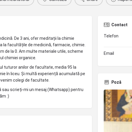
Contact
Telefon
dicină. De 3 ani, ofer meditații la chimie
la facultățile de medicină, farmacie, chimie.
ăm de la 0. Am multe materiale utile, scheme
Email
l chimiei organice.
tuturor anilor de facultate, media 95 la
mie în liceu. Și multă experiență acumulată pe
devenim colegi de facultate.
Poză
mă sau scrieți-mi un mesaj (Whatsapp) pentru
răm :)