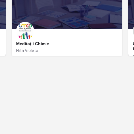
Meditații Chimie
Niță Violeta
București