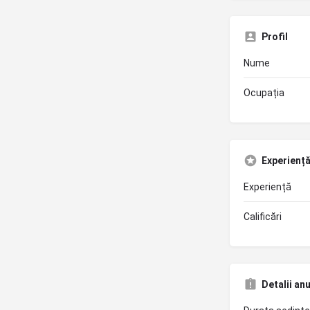
Profil
Nume
Ocupația
Experiență 
Experiență
Calificări
Detalii an