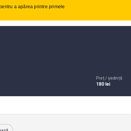
 pentru a apărea printre primele
tact
Autentificare
sau
Înregistrare
Adaugare anunt
Preț / ședință
180
lei
ează