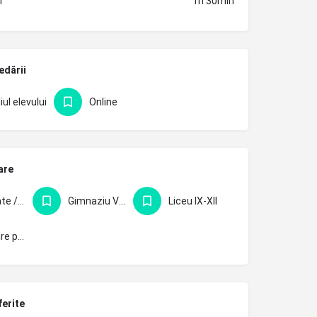
i
1h 30min
edării
iul elevului
Online
are
Facultate / pregătire profesională
Gimnaziu V-VIII
Liceu IX-XII
Pregătire pentru BAC
ferite