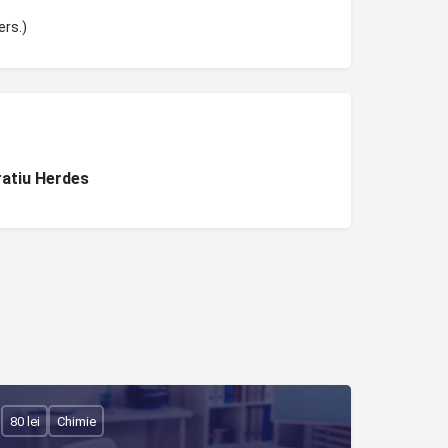
ers.)
atiu Herdes
80 lei
Chimie