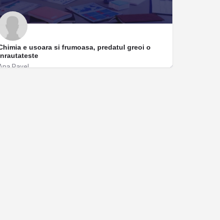
Chimia e usoara si frumoasa, predatul greoi o
inrautateste
Ana Pavel
București