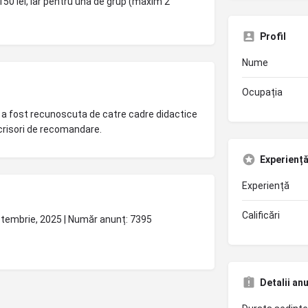
 150 lei, iar pentru una de grup (maxim 2
Profil
Nume
Ocupația
 a fost recunoscuta de catre cadre didactice
scrisori de recomandare.
Experiență 
Experiență
Calificări
eptembrie, 2025 | Număr anunț: 7395
Detalii an