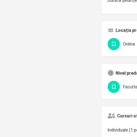
Durata ședințe
Locația pr
Online
Nivel pred
Faculta
Cursuri o
Individuale (1 p