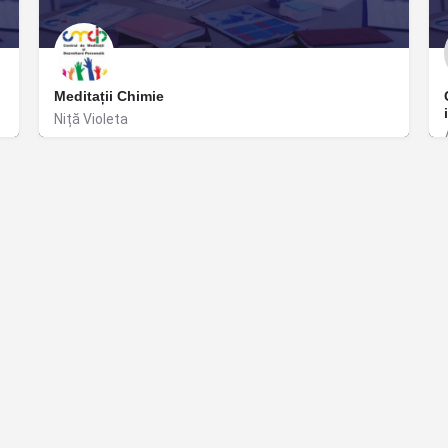
Meditații Chimie
Niță Violeta
București