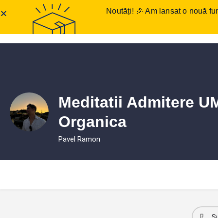
Noutăți! 🎉 Am lansat o nouă fun
Anunțuri meditații
Într
Meditatii Admitere U
Organica
Pavel Ramon
S