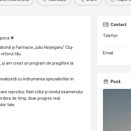
Contact
Telefon
apoca 🌟
cină și Farmacie „Iuliu Hațieganu” Cluj-
Email
viitorul tău.
a, și am creat un program de pregătire la
ealizată cu îndrumarea specialistilor in
Poză
care reproduc fidel stilul și nivelul examenului.
erdere de timp, doar progres real.
lor tale.