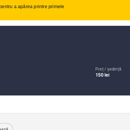
 pentru a apărea printre primele
tact
Autentificare
sau
Înregistrare
Adaugare anunt
Preț / ședință
150
lei
ează