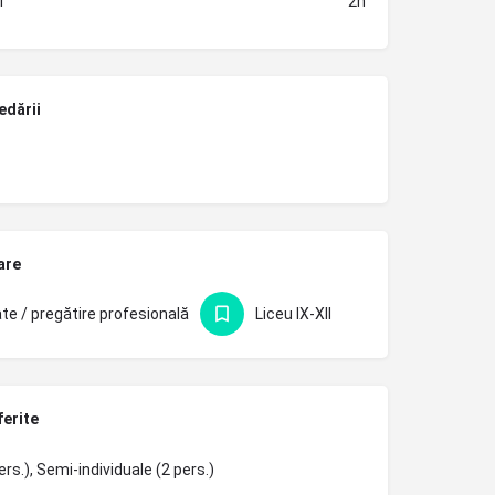
i
2h
edării
are
te / pregătire profesională
Liceu IX-XII
ferite
ers.), Semi-individuale (2 pers.)