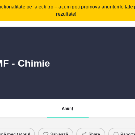
cționalitate pe ialectii.ro – acum poți promova anunțurile tale
ebări frecvente
Cum funcționează?
Comunitate/Blog
Con
rezultate!
MF - Chimie
Anunț
ună meditatorul
Salvează
Share
Raport