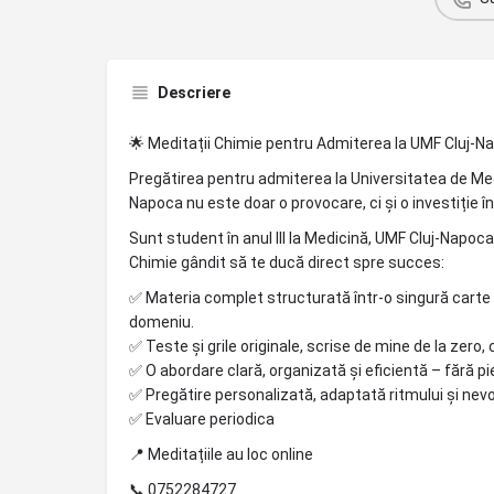
Descriere
🌟 Meditații Chimie pentru Admiterea la UMF Cluj-N
Pregătirea pentru admiterea la Universitatea de Medi
Napoca nu este doar o provocare, ci și o investiție în 
Sunt student în anul III la Medicină, UMF Cluj-Napoc
Chimie gândit să te ducă direct spre succes:
✅ Materia complet structurată într-o singură carte r
domeniu.
✅ Teste și grile originale, scrise de mine de la zero, 
✅ O abordare clară, organizată și eficientă – fără pi
✅ Pregătire personalizată, adaptată ritmului și nevoi
✅ Evaluare periodica
📍 Meditațiile au loc online
📞 0752284727