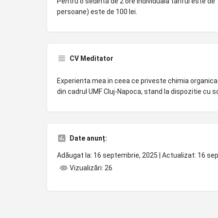
Pentru o sedinta de 2 ore individuala tariful este de
persoane) este de 100 lei.
CV Meditator
Experienta mea in ceea ce priveste chimia organica
din cadrul UMF Cluj-Napoca, stand la dispozitie cu 
Date anunț:
Adăugat la: 16 septembrie, 2025 | Actualizat: 16 s
Vizualizări: 26