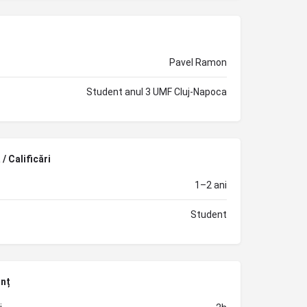
Pavel Ramon
Student anul 3 UMF Cluj-Napoca
/ Calificări
1–2 ani
Student
unț