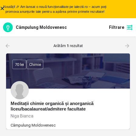
Noutăți! 🎉 Am lansat o nouă funcționalitate pe ialectii.ro – acum poți
promova anunțurile tale pentru a apărea printre primele rezultate!
Câmpulung Moldovenesc
Filtrare
Arătăm
1
rezultat
70 lei
Chimie
Meditații chimie organică și anorganică
liceu/bacalaureat/admitere facultate
Niga Bianca
Câmpulung Moldovenesc