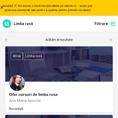
Noutăți! 🎉 Am lansat o nouă funcționalitate pe ialectii.ro – acum poți
promova anunțurile tale pentru a apărea printre primele rezultate!
Limba rusă
Filtrare
Arătăm
4
rezultate
80 lei
Limba rusă
Ofer cursuri de limba rusa
Ana-Maria Apostol
București