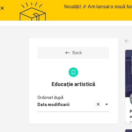
Noutăți! 🎉 Am lansat o nouă fun
Anunțuri meditații
Într
Back
Educație artistică
Ordonat după
Data modificarii
P
o
C