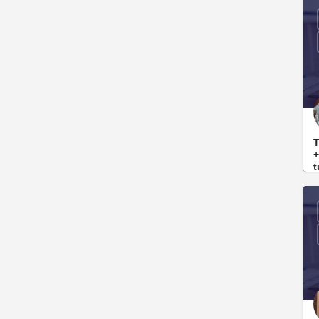
B
T
+
t
I
C