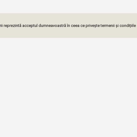
i reprezintă acceptul dumneavoastră în ceea ce privește termenii și condițiile 
ază-te la newsletter
Localități (319)
Meditații online →
Medita