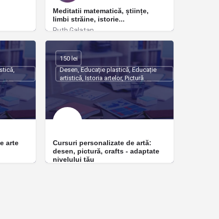
Meditatii matematică, științe,
limbi străine, istorie...
Ruth Galatan
București
150 lei
stică,
Desen, Educație plastică, Educație
artistică, Istoria artelor, Pictură
e arte
Cursuri personalizate de artă:
desen, pictură, crafts - adaptate
nivelului tău
Livia Greaca
București