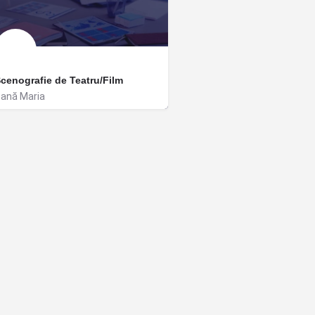
cenografie de Teatru/Film
ană Maria
ucurești