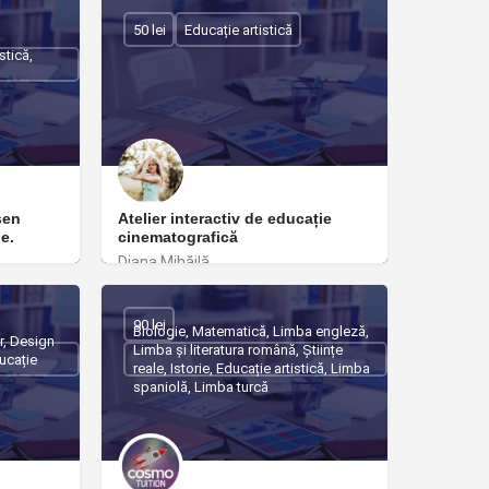
Otopeni
50 lei
Educație artistică
stică,
sen
Atelier interactiv de educație
e.
cinematografică
Diana Mihăilă
Cluj-Napoca
90 lei
Biologie, Matematică, Limba engleză,
or, Design
Limba și literatura română, Științe
ducație
reale, Istorie, Educație artistică, Limba
spaniolă, Limba turcă