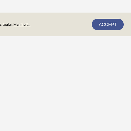
ACCEPT
siteului.
Mai mult…
Mă abonez
ții Oradea