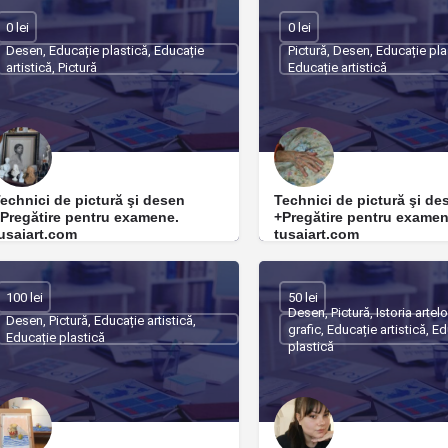
ucurești
Timișoara
0 lei
0 lei
Desen, Educație plastică, Educație
Pictură, Desen, Educație pla
artistică, Pictură
Educație artistică
echnici de pictură şi desen
Technici de pictură şi de
Pregătire pentru examene.
+Pregătire pentru examen
usaiart.com
tusaiart.com
sti art
Isti art
luj-Napoca
Cluj-Napoca
100 lei
50 lei
Desen, Pictură, Istoria artel
Desen, Pictură, Educație artistică,
grafic, Educație artistică, E
Educație plastică
plastică