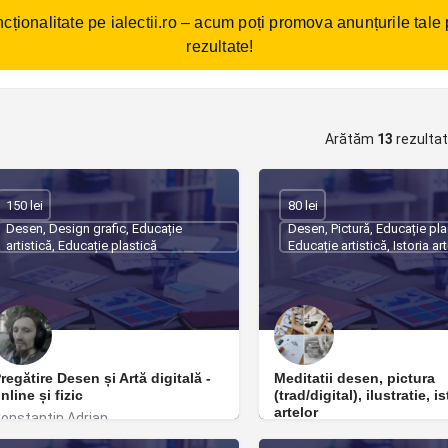
cționalitate pe ialectii.ro – acum poți promova anunțurile tale
ebări frecvente
Cum funcționează?
Comunitate/Blog
Con
rezultate!
Arătăm
13
rezulta
150 lei
80 lei
Desen, Design grafic, Educație
Desen, Pictură, Educație pla
artistică, Educație plastică
Educație artistică, Istoria ar
regătire Desen și Artă digitală -
Meditatii desen, pictura
nline și fizic
(trad/digital), ilustratie, i
artelor
onstantin Adrian
Diana Dima