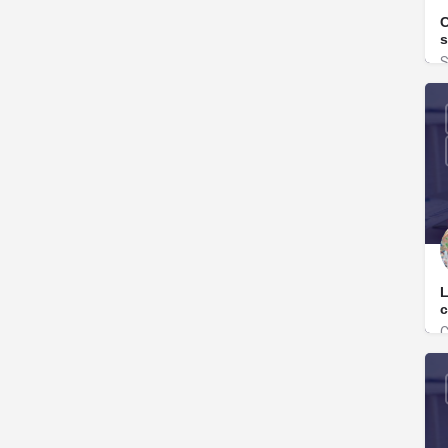
C
s
S
B
L
C
B