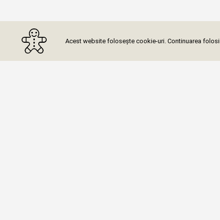
Acest website folosește cookie-uri. Continuarea folosiri
Abone
Categorii (65)
Meditații Matematică
Meditații Chimie