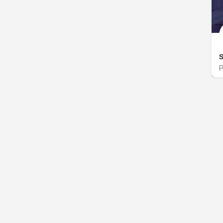
S
P
B