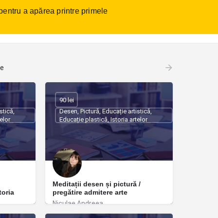
 pentru a apărea printre primele
tact
Autentificare
sau
Înregistrare
Adaugare anunt
te
90 lei
stică,
Desen, Pictură, Educație artistică,
telor
Educație plastică, Istoria artelor
Meditații desen și pictură /
storia
pregătire admitere arte
Niculae Andreea