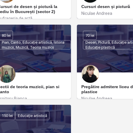
ursuri de desen și pictură la
Cursuri desen și pictură
ediu în București (sector 2)
Niculae Andreea
ufrageria de artă
București
ucurești
80 lei
70 lei
Pian, Canto, Educație artistică, Istoria
Desen, Pictură, Educație arti
muzicii, Muzică, Teoria muzicii
Educație plastică
ectii de teoria muzicii, pian si
Pregătire admitere liceu d
canto
plastice
roitoru Bianca
Niculae Andreea
ucurești
București
150 lei
Educație artistică